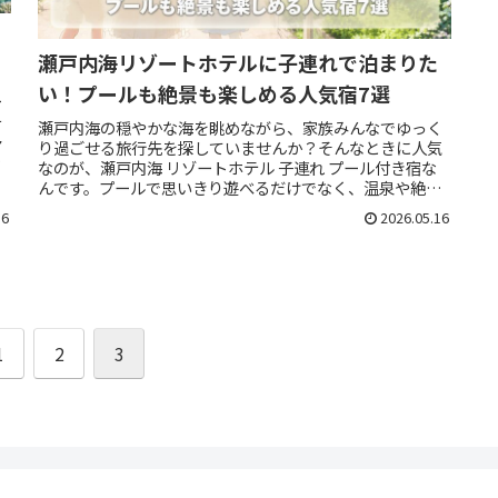
瀬戸内海リゾートホテルに子連れで泊まりた
い！プールも絶景も楽しめる人気宿7選
ー
チ
瀬戸内海の穏やかな海を眺めながら、家族みんなでゆっく
多
り過ごせる旅行先を探していませんか？そんなときに人気
に
なのが、瀬戸内海 リゾートホテル 子連れ プール付き宿な
んです。プールで思いきり遊べるだけでなく、温泉や絶景
レストラン、キッズ向けイベン...
16
2026.05.16
1
2
3