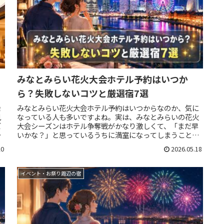
みなとみらい花火大会ホテル予約はいつか
ら？失敗しないコツと厳選宿7選
探
みなとみらい花火大会ホテル予約はいつからなのか、気に
見
なっている人も多いですよね。実は、みなとみらいの花火
ズ
大会シーズンはホテル争奪戦がかなり激しくて、「まだ早
利
いかな？」と思っているうちに満室になってしまうことも
珍しくありません。特に花火が見え...
20
2026.05.18
イベント・お祭り周辺の宿