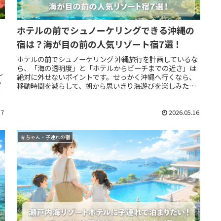
ホテルの前でシュノーケリングできる沖縄の
宿は？海が目の前の人気リゾート宿7選！
ホテルの前でシュノーケリング 沖縄旅行を計画しているな
ら、「海の透明度」と「ホテルからビーチまでの近さ」は
し
絶対に外せないポイントです。せっかく沖縄へ行くなら、
ん
移動時間を減らして、朝から思いきり海遊びを楽しみたい
よ
ですよね。今回紹介したホテルは...
の
17
2026.05.16
赤ちゃん・子連れの宿