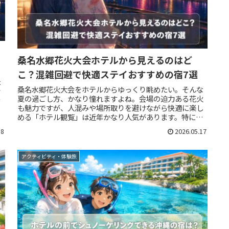
桑名水郷花火大会ホテルから見えるのはど
こ？混雑回避で快適ステイおすすめの宿7選
た
桑名水郷花火大会をホテルからゆっくり眺めたい。そんな
き
夏の過ごし方、かなり憧れますよね。会場の迫力ある花火
テ
も魅力ですが、人混みや場所取りを避けながら快適に楽し
や
める「ホテル観覧」は近年かなり人気があります。特に長
島温泉エリアには、花火が見える可...
18
2026.05.17
アクティビティ・体験旅